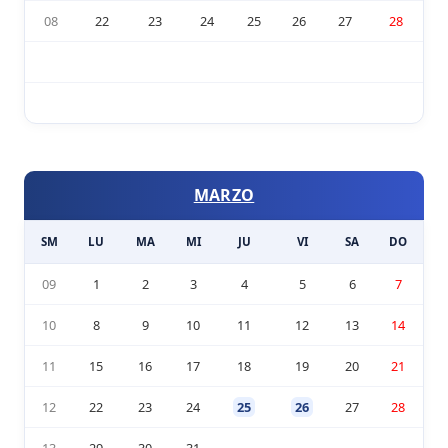
08
22
23
24
25
26
27
28
MARZO
SM
LU
MA
MI
JU
VI
SA
DO
09
1
2
3
4
5
6
7
10
8
9
10
11
12
13
14
11
15
16
17
18
19
20
21
12
22
23
24
25
26
27
28