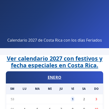
Calendario 2027 de Costa Rica con los días Feriados
Ver calendario 2027 con festivos y
fecha especiales en Costa Rica.
ENERO
SM
LU
MA
MI
JU
VI
SA
DO
53
1
2
3
01
4
5
6
7
8
9
10