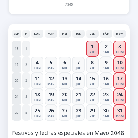
2048
SEM
#
LUN
MAR
MIÉ
JUE
VIE
SÁB
DOM
1
2
3
18
1
VIE
SAB
DOM
4
5
6
7
8
9
10
19
2
LUN
MAR
MIE
JUE
VIE
SAB
DOM
11
12
13
14
15
16
17
20
3
LUN
MAR
MIE
JUE
VIE
SAB
DOM
18
19
20
21
22
23
24
21
4
LUN
MAR
MIE
JUE
VIE
SAB
DOM
25
26
27
28
29
30
31
22
5
LUN
MAR
MIE
JUE
VIE
SAB
DOM
Festivos y fechas especiales en Mayo 2048