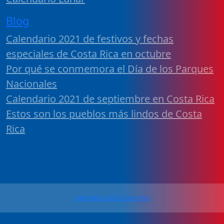
Blog
Calendario 2021 de festivos y fechas
especiales de Costa Rica en octubre
Por qué se conmemora el Día de los Parques
Nacionales
Calendario 2021 de septiembre en Costa Rica
Estos son los pueblos más lindos de Costa
Rica
Calendario 2026 Costa Rica