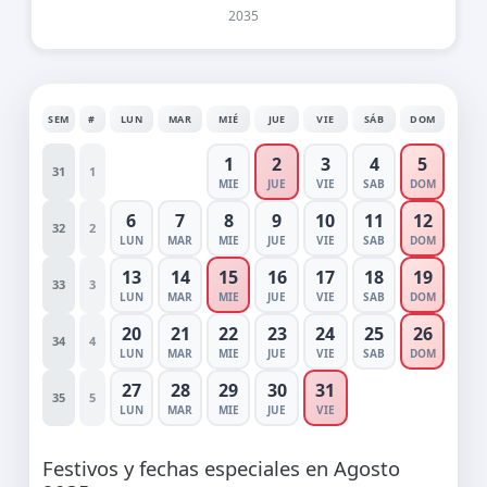
2035
SEM
#
LUN
MAR
MIÉ
JUE
VIE
SÁB
DOM
1
2
3
4
5
31
1
MIE
JUE
VIE
SAB
DOM
6
7
8
9
10
11
12
32
2
LUN
MAR
MIE
JUE
VIE
SAB
DOM
13
14
15
16
17
18
19
33
3
LUN
MAR
MIE
JUE
VIE
SAB
DOM
20
21
22
23
24
25
26
34
4
LUN
MAR
MIE
JUE
VIE
SAB
DOM
27
28
29
30
31
35
5
LUN
MAR
MIE
JUE
VIE
Festivos y fechas especiales en Agosto