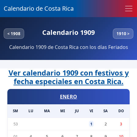
Calendario de Costa Rica
Calendario 1909
< 1908
1910 >
Calendario 1909 de Costa Rica con los días Feriados
Ver calendario 1909 con festivos y
fecha especiales en Costa Rica.
ENERO
SM
LU
MA
MI
JU
VI
SA
DO
53
1
2
3
01
4
5
6
7
8
9
10