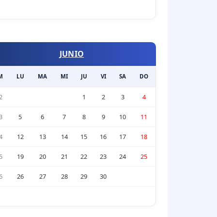
JUNIO
M
LU
MA
MI
JU
VI
SA
DO
2
1
2
3
4
3
5
6
7
8
9
10
11
4
12
13
14
15
16
17
18
5
19
20
21
22
23
24
25
6
26
27
28
29
30