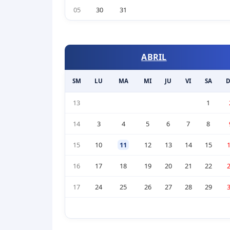
05
30
31
ABRIL
SM
LU
MA
MI
JU
VI
SA
13
1
14
3
4
5
6
7
8
15
10
11
12
13
14
15
16
17
18
19
20
21
22
17
24
25
26
27
28
29