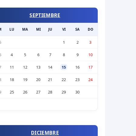
SEPTIEMBRE
M
LU
MA
MI
JU
VI
SA
DO
5
1
2
3
6
4
5
6
7
8
9
10
7
11
12
13
14
15
16
17
8
18
19
20
21
22
23
24
9
25
26
27
28
29
30
DICIEMBRE