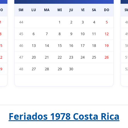
DO
SM
LU
MA
MI
JU
VI
SA
DO
S
1
44
1
2
3
4
5
4
8
45
6
7
8
9
10
11
12
4
15
46
13
14
15
16
17
18
19
5
22
47
20
21
22
23
24
25
26
5
29
48
27
28
29
30
5
Feriados 1978 Costa Rica