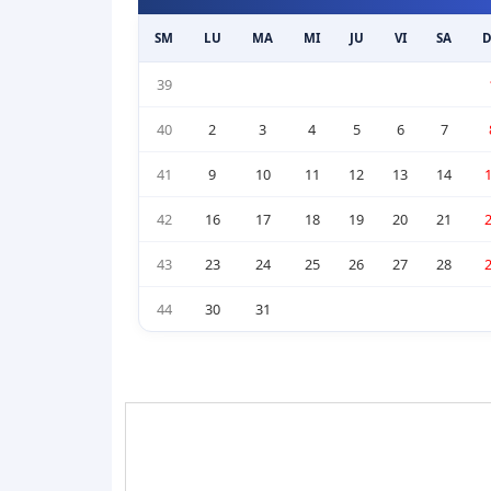
SM
LU
MA
MI
JU
VI
SA
39
40
2
3
4
5
6
7
41
9
10
11
12
13
14
42
16
17
18
19
20
21
43
23
24
25
26
27
28
44
30
31