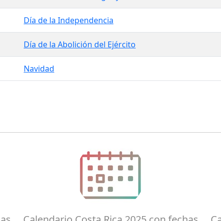
Día de la Independencia
Día de la Abolición del Ejército
Navidad
has
Calendario Costa Rica 2025 con fechas
Ca