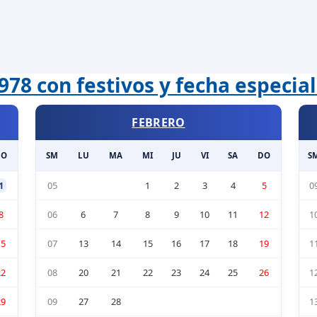
978 con festivos y fecha especial
FEBRERO
DO
SM
LU
MA
MI
JU
VI
SA
DO
S
1
05
1
2
3
4
5
0
8
06
6
7
8
9
10
11
12
1
15
07
13
14
15
16
17
18
19
1
22
08
20
21
22
23
24
25
26
1
29
09
27
28
1