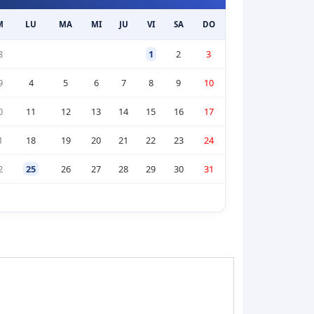
M
LU
MA
MI
JU
VI
SA
DO
8
1
2
3
9
4
5
6
7
8
9
10
0
11
12
13
14
15
16
17
1
18
19
20
21
22
23
24
2
25
26
27
28
29
30
31