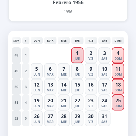
Febrero 1956
1956
SEM
#
LUN
MAR
MIÉ
JUE
VIE
SÁB
DOM
1
2
3
4
48
1
JUE
VIE
SAB
DOM
5
6
7
8
9
10
11
49
2
LUN
MAR
MIE
JUE
VIE
SAB
DOM
12
13
14
15
16
17
18
50
3
LUN
MAR
MIE
JUE
VIE
SAB
DOM
19
20
21
22
23
24
25
51
4
LUN
MAR
MIE
JUE
VIE
SAB
DOM
26
27
28
29
30
31
52
5
LUN
MAR
MIE
JUE
VIE
SAB