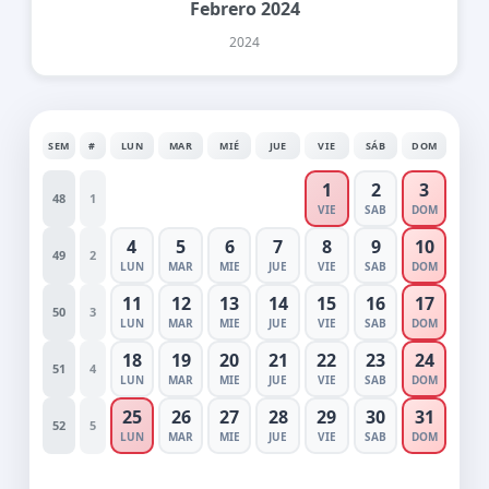
Febrero 2024
2024
SEM
#
LUN
MAR
MIÉ
JUE
VIE
SÁB
DOM
1
2
3
48
1
VIE
SAB
DOM
4
5
6
7
8
9
10
49
2
LUN
MAR
MIE
JUE
VIE
SAB
DOM
11
12
13
14
15
16
17
50
3
LUN
MAR
MIE
JUE
VIE
SAB
DOM
18
19
20
21
22
23
24
51
4
LUN
MAR
MIE
JUE
VIE
SAB
DOM
25
26
27
28
29
30
31
52
5
LUN
MAR
MIE
JUE
VIE
SAB
DOM