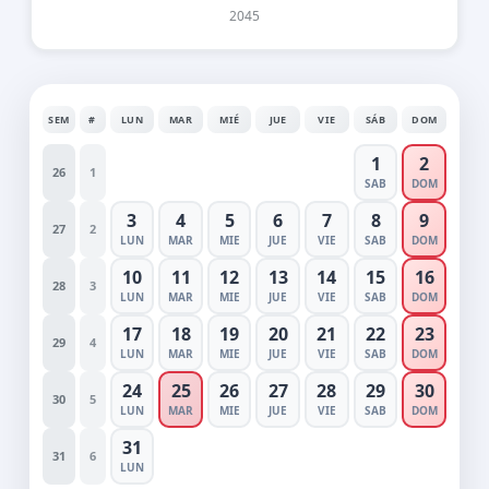
2045
SEM
#
LUN
MAR
MIÉ
JUE
VIE
SÁB
DOM
1
2
26
1
SAB
DOM
3
4
5
6
7
8
9
27
2
LUN
MAR
MIE
JUE
VIE
SAB
DOM
10
11
12
13
14
15
16
28
3
LUN
MAR
MIE
JUE
VIE
SAB
DOM
17
18
19
20
21
22
23
29
4
LUN
MAR
MIE
JUE
VIE
SAB
DOM
24
25
26
27
28
29
30
30
5
LUN
MAR
MIE
JUE
VIE
SAB
DOM
31
31
6
LUN