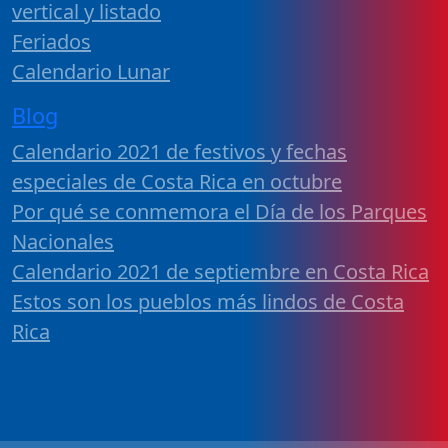
vertical y listado
Feriados
Calendario Lunar
Blog
Calendario 2021 de festivos y fechas
especiales de Costa Rica en octubre
Por qué se conmemora el Día de los Parques
Nacionales
Calendario 2021 de septiembre en Costa Rica
Estos son los pueblos más lindos de Costa
Rica