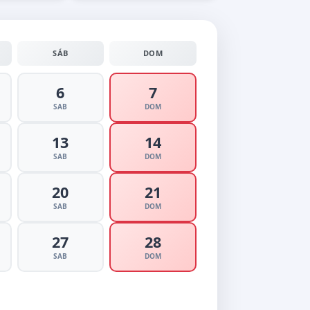
SÁB
DOM
6
7
SAB
DOM
13
14
SAB
DOM
20
21
SAB
DOM
27
28
SAB
DOM