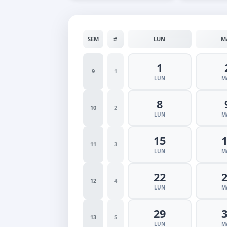
SEM
#
LUN
M
1
9
1
LUN
M
8
10
2
LUN
M
15
11
3
LUN
M
22
12
4
LUN
M
29
13
5
LUN
M