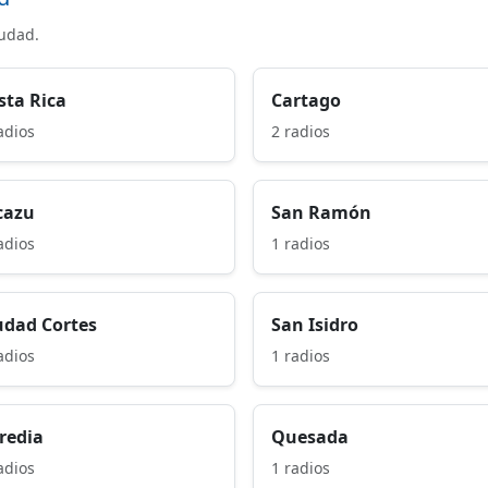
iudad.
sta Rica
Cartago
adios
2 radios
cazu
San Ramón
adios
1 radios
udad Cortes
San Isidro
adios
1 radios
redia
Quesada
adios
1 radios