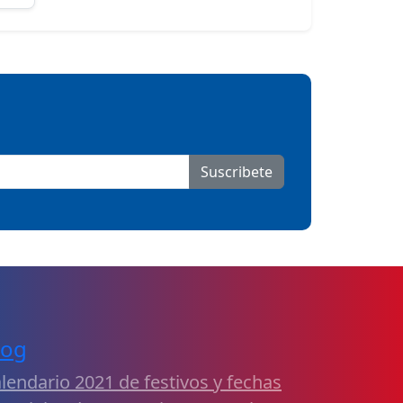
Suscribete
log
lendario 2021 de festivos y fechas