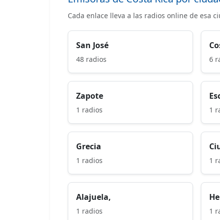
Cada enlace lleva a las radios online de esa c
San José
Co
48 radios
6 r
Zapote
Es
1 radios
1 r
Grecia
Ci
1 radios
1 r
Alajuela,
He
1 radios
1 r