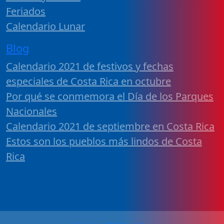
Feriados
Calendario Lunar
Blog
Calendario 2021 de festivos y fechas
especiales de Costa Rica en octubre
Por qué se conmemora el Día de los Parques
Nacionales
Calendario 2021 de septiembre en Costa Rica
Estos son los pueblos más lindos de Costa
Rica