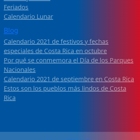
Feriados
Calendario Lunar
Blog
Calendario 2021 de festivos y fechas
especiales de Costa Rica en octubre
Por qué se conmemora el Día de los Parques
Nacionales
Calendario 2021 de septiembre en Costa Rica
Estos son los pueblos más lindos de Costa
Rica