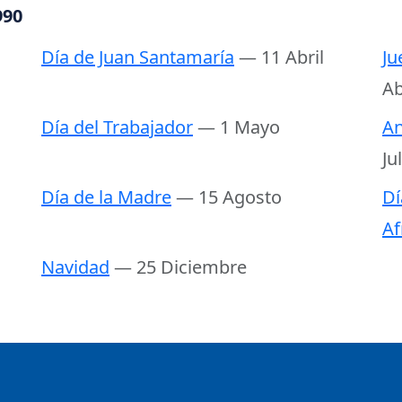
990
Día de Juan Santamaría
— 11 Abril
Ju
Ab
Día del Trabajador
— 1 Mayo
An
Ju
Día de la Madre
— 15 Agosto
Dí
Af
Navidad
— 25 Diciembre