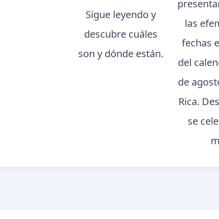
presenta
Sigue leyendo y
las efe
descubre cuáles
fechas 
son y dónde están.
del cale
de agost
Rica. De
se cel
m