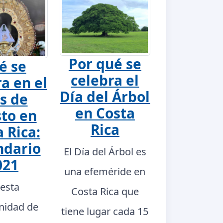
Por qué se
é se
celebra el
a en el
Día del Árbol
s de
en Costa
to en
Rica
 Rica:
ndario
El Día del Árbol es
021
una efeméride en
 esta
Costa Rica que
nidad de
tiene lugar cada 15