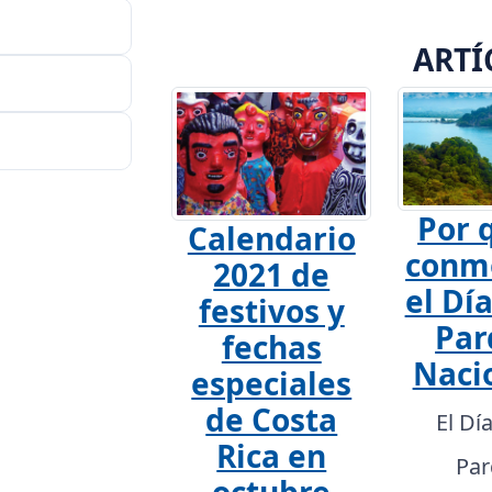
ARTÍ
Por 
Calendario
conm
2021 de
el Día
festivos y
Par
fechas
Naci
especiales
de Costa
El Dí
Rica en
Par