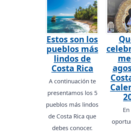
Qu
Estos son los
celebr
pueblos más
me
lindos de
agos
Costa Rica
Costa
A continuación te
Cale
presentamos los 5
2
pueblos más lindos
En
de Costa Rica que
oportu
debes conocer.