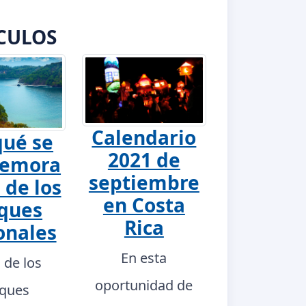
CULOS
Calendario
qué se
2021 de
emora
septiembre
 de los
en Costa
ques
Rica
onales
En esta
a de los
oportunidad de
ques