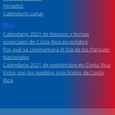
Feriados
Calendario Lunar
Blog
Calendario 2021 de festivos y fechas
especiales de Costa Rica en octubre
Por qué se conmemora el Día de los Parques
Nacionales
Calendario 2021 de septiembre en Costa Rica
Estos son los pueblos más lindos de Costa
Rica