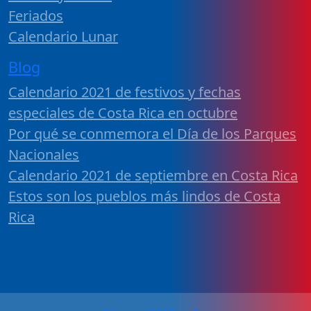
Feriados
Calendario Lunar
Blog
Calendario 2021 de festivos y fechas
especiales de Costa Rica en octubre
Por qué se conmemora el Día de los Parques
Nacionales
Calendario 2021 de septiembre en Costa Rica
Estos son los pueblos más lindos de Costa
Rica