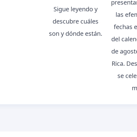
presenta
Sigue leyendo y
las efe
descubre cuáles
fechas 
son y dónde están.
del cale
de agost
Rica. De
se cel
m