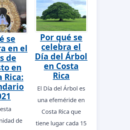
Por qué se
é se
celebra el
a en el
Día del Árbol
s de
en Costa
to en
Rica
 Rica:
ndario
El Día del Árbol es
021
una efeméride en
 esta
Costa Rica que
nidad de
tiene lugar cada 15