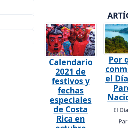
ARTÍ
Por 
Calendario
conm
2021 de
el Día
festivos y
Par
fechas
Naci
especiales
de Costa
El Dí
Rica en
Par