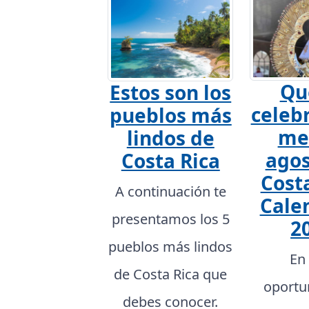
Qu
Estos son los
celebr
pueblos más
me
lindos de
agos
Costa Rica
Costa
A continuación te
Cale
presentamos los 5
2
pueblos más lindos
En
de Costa Rica que
oportu
debes conocer.