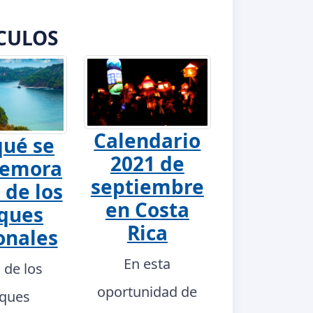
CULOS
Calendario
qué se
2021 de
emora
septiembre
 de los
en Costa
ques
Rica
onales
En esta
a de los
oportunidad de
ques