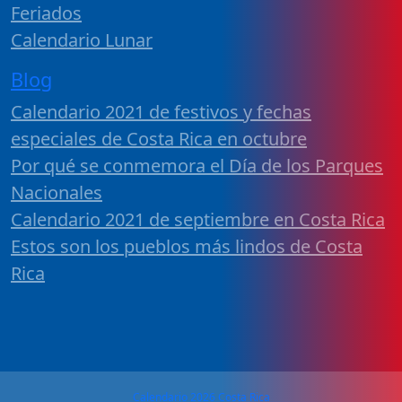
Feriados
Calendario Lunar
Blog
Calendario 2021 de festivos y fechas
especiales de Costa Rica en octubre
Por qué se conmemora el Día de los Parques
Nacionales
Calendario 2021 de septiembre en Costa Rica
Estos son los pueblos más lindos de Costa
Rica
Calendario 2026 Costa Rica