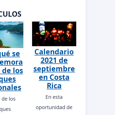
CULOS
Calendario
qué se
2021 de
emora
septiembre
 de los
en Costa
ques
Rica
onales
En esta
a de los
oportunidad de
ques