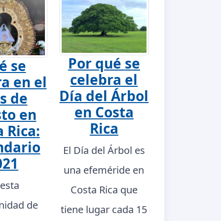
Por qué se
é se
celebra el
a en el
Día del Árbol
s de
en Costa
to en
Rica
 Rica:
ndario
El Día del Árbol es
021
una efeméride en
 esta
Costa Rica que
nidad de
tiene lugar cada 15