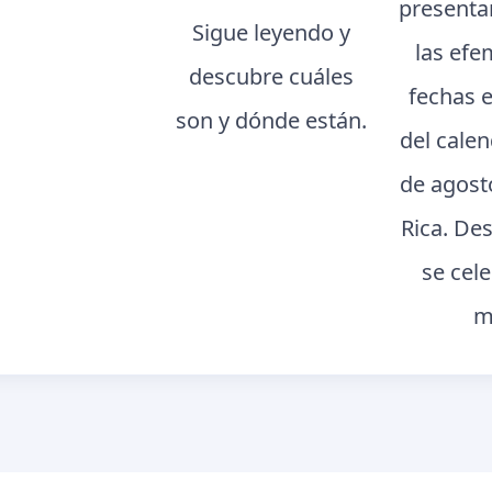
presenta
Sigue leyendo y
las efe
descubre cuáles
fechas 
son y dónde están.
del cale
de agost
Rica. De
se cel
m