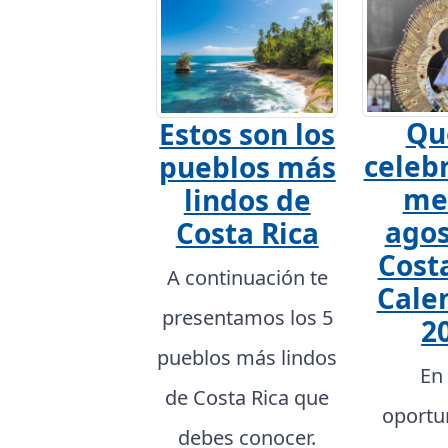
Qu
Estos son los
celebr
pueblos más
me
lindos de
agos
Costa Rica
Costa
A continuación te
Cale
presentamos los 5
2
pueblos más lindos
En
de Costa Rica que
oportu
debes conocer.