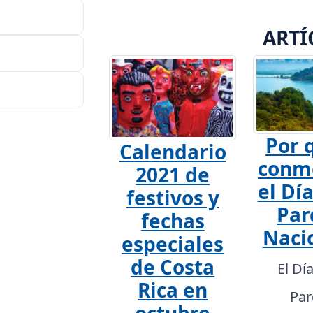
ARTÍ
Por 
Calendario
conm
2021 de
el Día
festivos y
Par
fechas
Naci
especiales
de Costa
El Dí
Rica en
Par