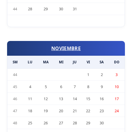
44
28
29
30
31
NOVIEMBRE
SM
LU
MA
MI
JU
VI
SA
DO
44
1
2
3
45
4
5
6
7
8
9
10
46
11
12
13
14
15
16
17
47
18
19
20
21
22
23
24
48
25
26
27
28
29
30