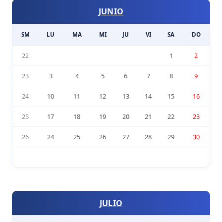
JUNIO
SM
LU
MA
MI
JU
VI
SA
DO
22
1
2
23
3
4
5
6
7
8
9
24
10
11
12
13
14
15
16
25
17
18
19
20
21
22
23
26
24
25
26
27
28
29
30
JULIO