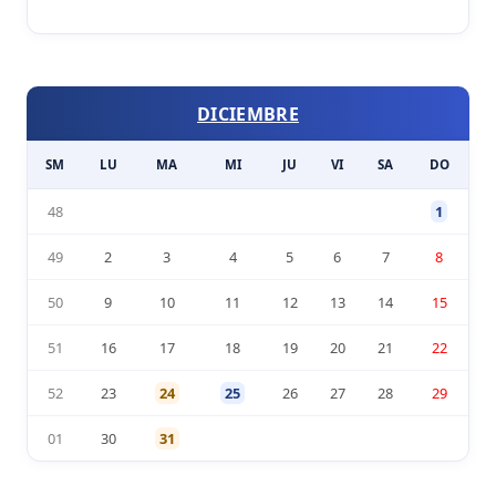
DICIEMBRE
SM
LU
MA
MI
JU
VI
SA
DO
48
1
49
2
3
4
5
6
7
8
50
9
10
11
12
13
14
15
51
16
17
18
19
20
21
22
52
23
24
25
26
27
28
29
01
30
31