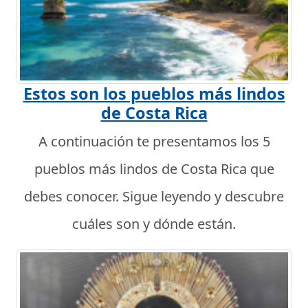
Estos son los pueblos más lindos
de Costa Rica
A continuación te presentamos los 5
pueblos más lindos de Costa Rica que
debes conocer. Sigue leyendo y descubre
cuáles son y dónde están.