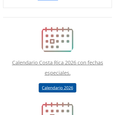
Calendario Costa Rica 2026 con fechas
especiales.
Calendario 2026