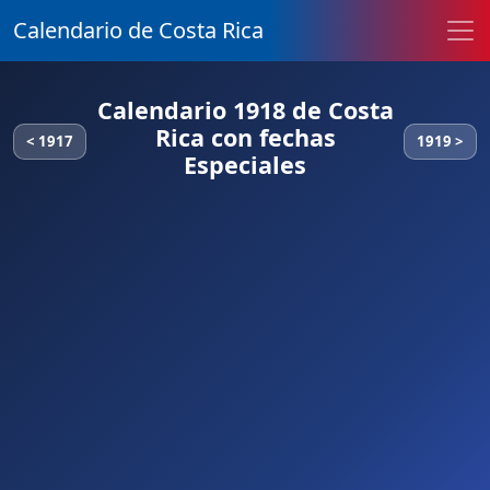
Calendario de Costa Rica
Calendario 1918 de Costa
Rica con fechas
< 1917
1919 >
Especiales