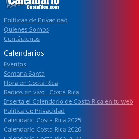
Políticas de Privacidad
Quiénes Somos
Contáctenos
Calendarios
Eventos
Semana Santa
Hora en Costa Rica
Radios en vivo · Costa Rica
Inserta el Calendario de Costa Rica en tu web
Política de Privacidad
Calendario Costa Rica 2025
Calendario Costa Rica 2026
Calendario Costa Rica 2027