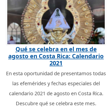
Qué se celebra en el mes de
agosto en Costa Rica: Calendario
2021
En esta oportunidad de presentamos todas
las efemérides y fechas especiales del
calendario 2021 de agosto en Costa Rica.
Descubre qué se celebra este mes.