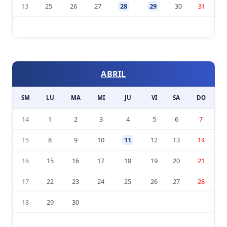
13
25
26
27
28
29
30
31
ABRIL
SM
LU
MA
MI
JU
VI
SA
DO
14
1
2
3
4
5
6
7
15
8
9
10
11
12
13
14
16
15
16
17
18
19
20
21
17
22
23
24
25
26
27
28
18
29
30