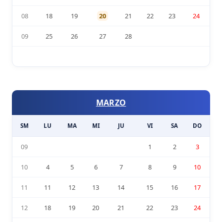
08
18
19
20
21
22
23
24
09
25
26
27
28
MARZO
SM
LU
MA
MI
JU
VI
SA
DO
09
1
2
3
10
4
5
6
7
8
9
10
11
11
12
13
14
15
16
17
12
18
19
20
21
22
23
24