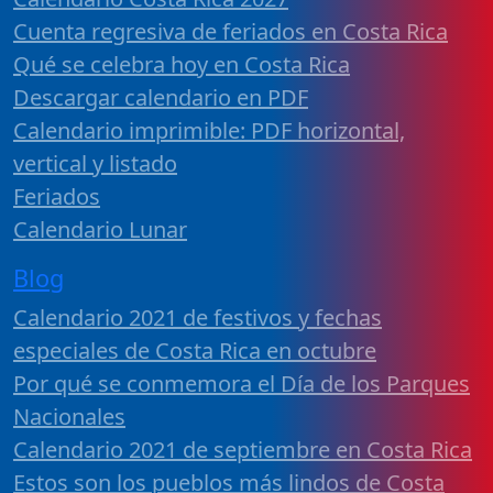
Cuenta regresiva de feriados en Costa Rica
Qué se celebra hoy en Costa Rica
Descargar calendario en PDF
Calendario imprimible: PDF horizontal,
vertical y listado
Feriados
Calendario Lunar
Blog
Calendario 2021 de festivos y fechas
especiales de Costa Rica en octubre
Por qué se conmemora el Día de los Parques
Nacionales
Calendario 2021 de septiembre en Costa Rica
Estos son los pueblos más lindos de Costa