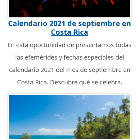
Calendario 2021 de septiembre en
Costa Rica
En esta oportunidad de presentamos todas
las efemérides y fechas especiales del
calendario 2021 del mes de septiembre en
Costa Rica. Descubre qué se celebra.