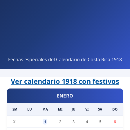
Fechas especiales del Calendario de Costa Rica 1918
Ver calendario 1918 con festivos
ENERO
SM
LU
MA
MI
JU
VI
SA
DO
01
1
2
3
4
5
6