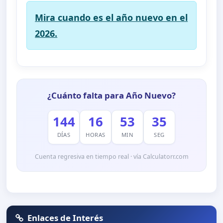
Mira cuando es el año nuevo en el
2026.
¿Cuánto falta para Año Nuevo?
144
16
53
35
DÍAS
HORAS
MIN
SEG
Cuenta regresiva en tiempo real · vía Calculatorr.com
Enlaces de Interés