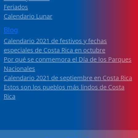
Feriados
Calendario Lunar
Blog
Calendario 2021 de festivos y fechas
especiales de Costa Rica en octubre
Por qué se conmemora el Día de los Parques
Nacionales
Calendario 2021 de septiembre en Costa Rica
Estos son los pueblos más lindos de Costa
Rica