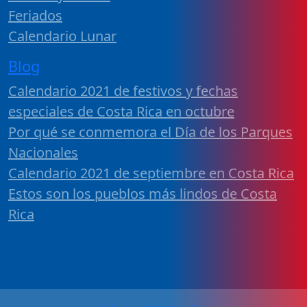
Feriados
Calendario Lunar
Blog
Calendario 2021 de festivos y fechas
especiales de Costa Rica en octubre
Por qué se conmemora el Día de los Parques
Nacionales
Calendario 2021 de septiembre en Costa Rica
Estos son los pueblos más lindos de Costa
Rica