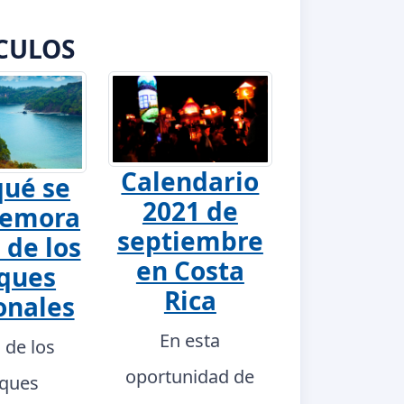
CULOS
Calendario
qué se
2021 de
emora
septiembre
 de los
en Costa
ques
Rica
onales
En esta
a de los
oportunidad de
ques