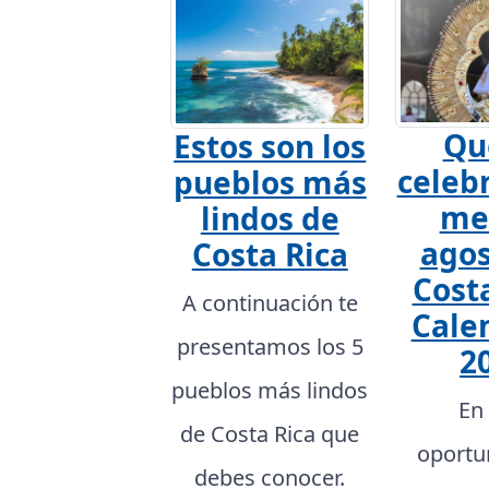
Qu
Estos son los
celebr
pueblos más
me
lindos de
agos
Costa Rica
Costa
A continuación te
Cale
presentamos los 5
2
pueblos más lindos
En
de Costa Rica que
oportu
debes conocer.