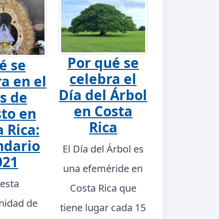
Por qué se
é se
celebra el
a en el
Día del Árbol
s de
en Costa
to en
Rica
 Rica:
ndario
El Día del Árbol es
021
una efeméride en
 esta
Costa Rica que
nidad de
tiene lugar cada 15