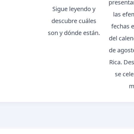
presenta
Sigue leyendo y
las efe
descubre cuáles
fechas 
son y dónde están.
del cale
de agost
Rica. De
se cel
m