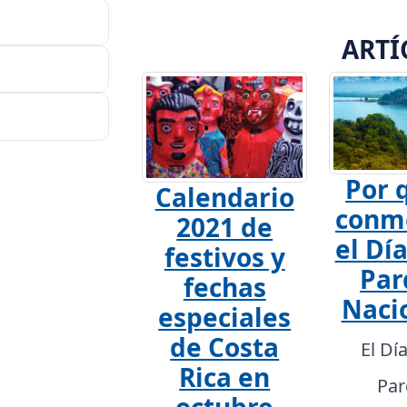
ARTÍ
Por 
Calendario
conm
2021 de
el Día
festivos y
Par
fechas
Naci
especiales
de Costa
El Dí
Rica en
Par