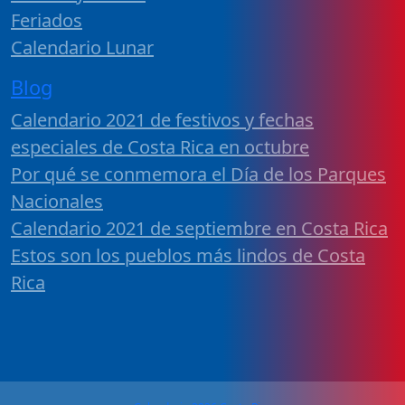
Feriados
Calendario Lunar
Blog
Calendario 2021 de festivos y fechas
especiales de Costa Rica en octubre
Por qué se conmemora el Día de los Parques
Nacionales
Calendario 2021 de septiembre en Costa Rica
Estos son los pueblos más lindos de Costa
Rica