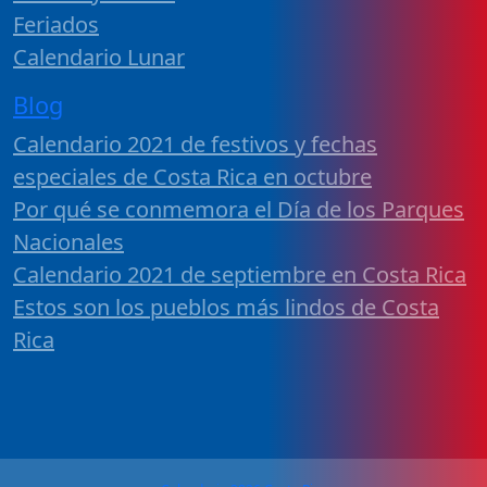
Feriados
Calendario Lunar
Blog
Calendario 2021 de festivos y fechas
especiales de Costa Rica en octubre
Por qué se conmemora el Día de los Parques
Nacionales
Calendario 2021 de septiembre en Costa Rica
Estos son los pueblos más lindos de Costa
Rica